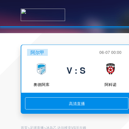
阿尔甲
06-07 00:00
V : S
奥德阿库
阿科诺
高清直播
>
>
首页
足球直播
冰岛乙 达尔维克VS沃古姆