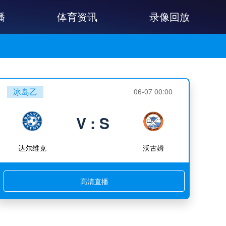
播
体育资讯
录像回放
冰岛乙
06-07 00:00
V : S
达尔维克
沃古姆
高清直播