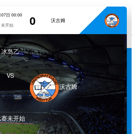
07日 00:00
0
沃古姆
未开始
冰岛乙
VS
沃古姆
比赛未开始