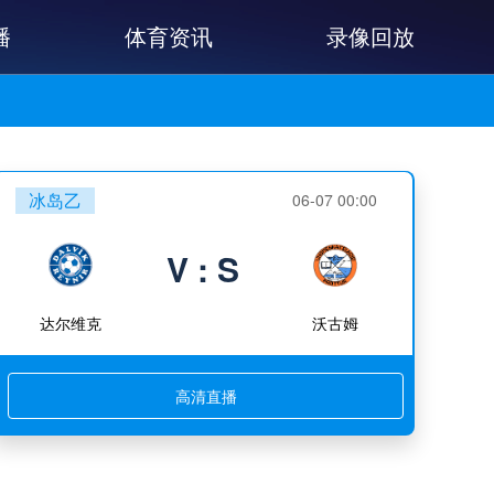
播
体育资讯
录像回放
冰岛乙
06-07 00:00
V : S
达尔维克
沃古姆
高清直播