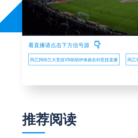
看直播请点击下方信号源
阿乙阿特兰大竞技VS胡胡伊体操击剑竞技直播
阿乙
推荐阅读